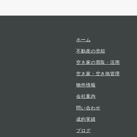
ュ
ュ
ュ
ー
ー
ー
項
項
項
目
目
目
ホーム
不動産の売却
空き家の買取・活用
空き家・空き地管理
物件情報
会社案内
問い合わせ
成約実績
ブログ