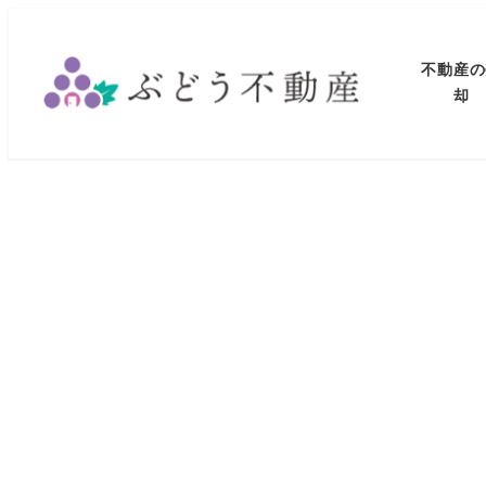
メ
イ
不動産の
ン
却
コ
ン
テ
ン
ツ
へ
移
動