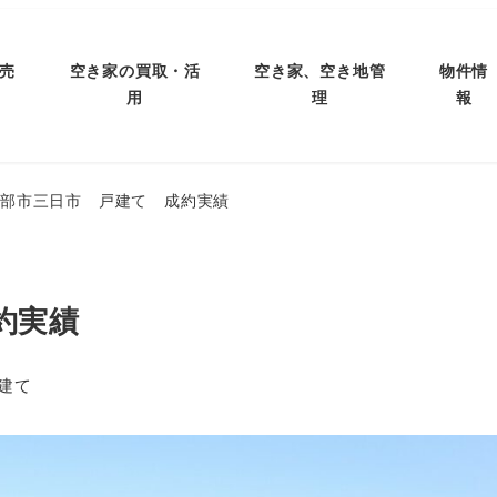
売
空き家の買取・活
空き家、空き地管
物件情
用
理
報
黒部市三日市 戸建て 成約実績
約実績
ゴリー
建て