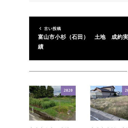
古い投稿
富山市小杉（石田） 土地 成約
績
2020
2