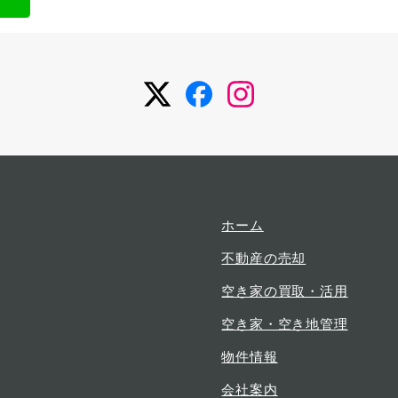
メ
メ
メ
ニ
ニ
ニ
ュ
ュ
ュ
ー
ー
ー
項
項
項
目
目
目
ホーム
不動産の売却
空き家の買取・活用
空き家・空き地管理
物件情報
会社案内