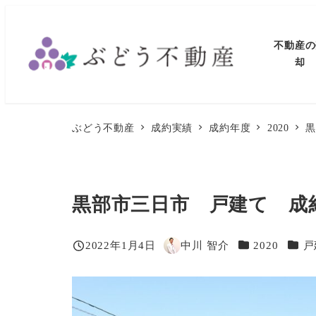
メ
イ
不動産の
ン
却
コ
ン
テ
ぶどう不動産
成約実績
成約年度
2020
ン
ツ
へ
黒部市三日市 戸建て 成
移
動
カテゴリー
カテ
2022年1月4日
中川 智介
2020
戸
投稿日
著
者