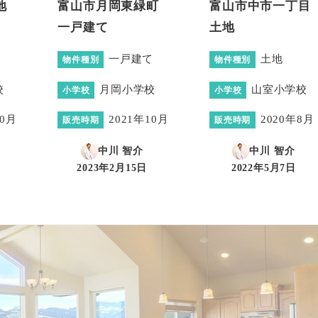
地
富山市月岡東緑町
富山市中市一丁
一戸建て
土地
一戸建て
土地
物件種別
物件種別
校
月岡小学校
山室小学校
小学校
小学校
10月
2021年10月
2020年8月
販売時期
販売時期
中川 智介
中川 智介
2023年2月15日
2022年5月7日
投稿日
投稿日