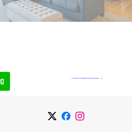
われた物件でも売却した経験があります。
わせ
メ
お問い合わせ
メ
メ
メ
ニ
ニ
ニ
ュ
ュ
ュ
ー
ー
ー