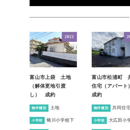
2022
2
富山市上袋 土地
富山市松浦町 
（解体更地引渡
住宅（アパー
し） 成約
成約
土地
共同住
物件種別
物件種別
蜷川小学校下
大広田小
小学校
小学校