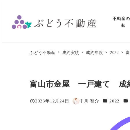
メ
イ
不動産の
ン
却
コ
ン
テ
ぶどう不動産
成約実績
成約年度
2022
ン
ツ
へ
富山市金屋 一戸建て 成
移
動
カテゴリー
カ
2023年12月24日
中川 智介
2022
投稿日
著
者