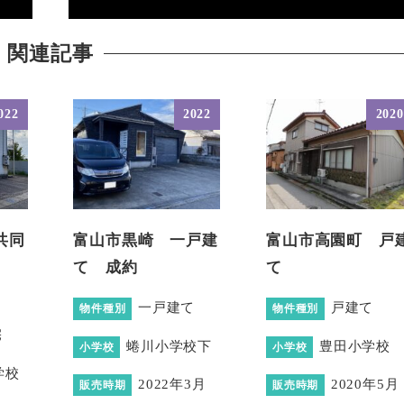
関連記事
022
2022
2020
共同
富山市黒崎 一戸建
富山市高園町 戸
ト）
て 成約
て
一戸建て
戸建て
物件種別
物件種別
宅
蜷川小学校下
豊田小学校
小学校
小学校
学校
2022年3月
2020年5月
販売時期
販売時期