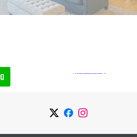
われた物件でも売却した経験があります。
わせ
メ
お問い合わせ
メ
メ
メ
ニ
ニ
ニ
ュ
ュ
ュ
ー
ー
ー
項
項
項
目
目
目