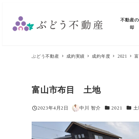
メ
イ
不動産の
ン
却
コ
ン
テ
ぶどう不動産
成約実績
成約年度
2021
ン
ツ
へ
富山市布目 土地
移
動
カテゴリー
カテ
2023年4月2日
中川 智介
2021
土
投稿日
著
者