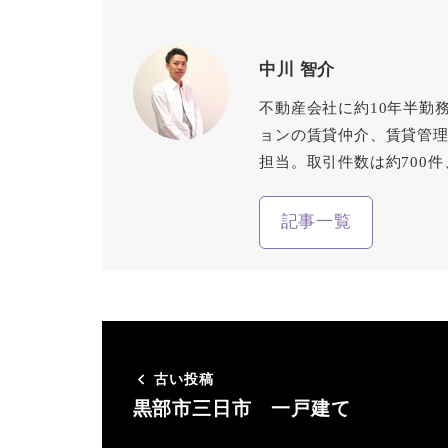
中川 智介
不動産会社に約10年半勤
ョンの賃貸仲介、賃貸管
担当。取引件数は約700
記事一覧
古い投稿
黒部市三日市 一戸建て