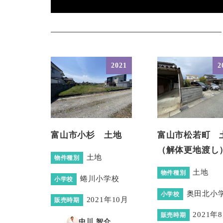
2021
2
富山市小杉 土地
富山市松若町 
（解体更地渡し
土地
物件種別
土地
物件種別
蜷川小学校
小学校
奥田北小
小学校
2021年10月
販売時期
2021年
販売時期
中川 智介