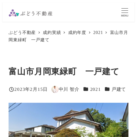
メ
イ
MENU
ン
ぶどう不動産
成約実績
成約年度
2021
富山市月
コ
岡東緑町 一戸建て
ン
テ
ン
富山市月岡東緑町 一戸建て
ツ
へ
移
カテゴリー
カテゴリー
2023年2月15日
中川 智介
2021
戸建て
投稿日
著
動
者