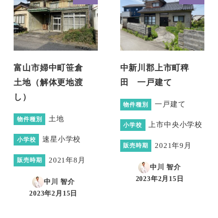
富山市婦中町笹倉
中新川郡上市町稗
土地（解体更地渡
田 一戸建て
し）
一戸建て
物件種別
土地
物件種別
上市中央小学校
小学校
速星小学校
小学校
2021年9月
販売時期
2021年8月
販売時期
中川 智介
2023年2月15日
中川 智介
投稿日
2023年2月15日
投稿日