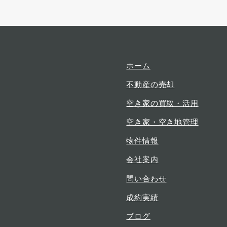
ュ
ュ
ュ
ー
ー
ー
項
項
項
目
目
目
ホーム
不動産の売却
空き家の買取・活用
空き家・空き地管理
物件情報
会社案内
問い合わせ
成約実績
ブログ