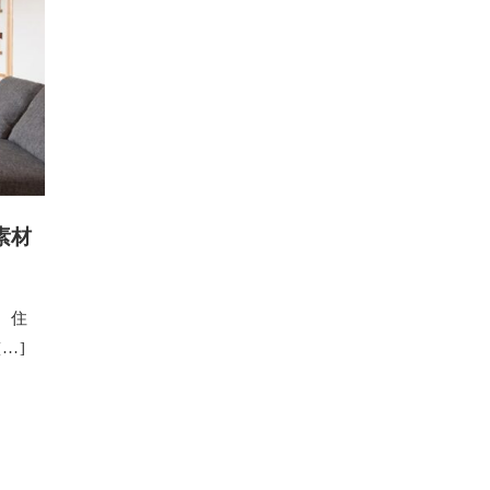
素材
 住
…]