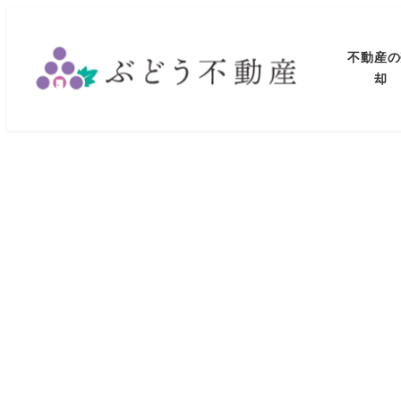
メ
イ
不動産の
ン
却
コ
ン
テ
ン
ツ
へ
移
動