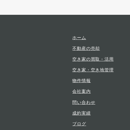
ュ
ュ
ュ
ー
ー
ー
項
項
項
目
目
目
ホーム
不動産の売却
空き家の買取・活用
空き家・空き地管理
物件情報
会社案内
問い合わせ
成約実績
ブログ