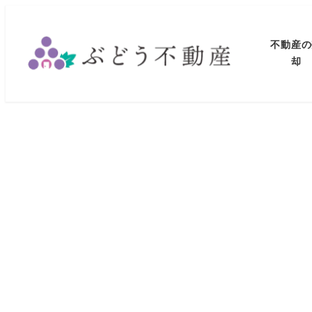
メ
イ
不動産の
ン
却
コ
ン
テ
ン
ツ
へ
移
動