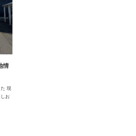
地情
た 現
去しお