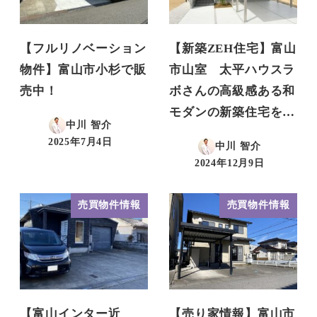
【フルリノベーション
【新築ZEH住宅】富山
物件】富山市小杉で販
市山室 太平ハウスラ
売中！
ボさんの高級感ある和
モダンの新築住宅を…
中川 智介
2025年7月4日
中川 智介
投稿日
2024年12月9日
投稿日
売買物件情報
売買物件情報
【富山インター近
【売り家情報】富山市