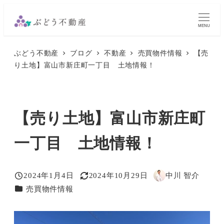
メ
イ
MENU
ン
ぶどう不動産
ブログ
不動産
売買物件情報
【売
コ
り土地】富山市新庄町一丁目 土地情報！
ン
テ
ン
【売り土地】富山市新庄町
ツ
へ
一丁目 土地情報！
移
動
2024年1月4日
2024年10月29日
中川 智介
投稿日
更新日
著
カテゴリー
売買物件情報
者