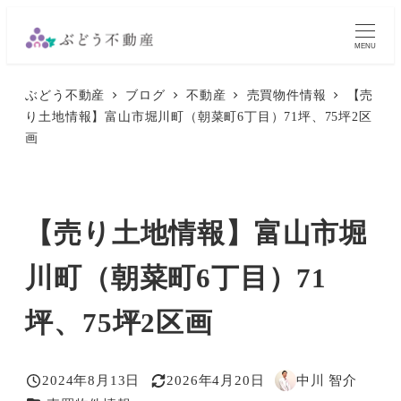
メ
イ
MENU
ン
ぶどう不動産
ブログ
不動産
売買物件情報
【売
コ
り土地情報】富山市堀川町（朝菜町6丁目）71坪、75坪2区
ン
画
テ
ン
ツ
【売り土地情報】富山市堀
へ
移
川町（朝菜町6丁目）71
動
坪、75坪2区画
2024年8月13日
2026年4月20日
中川 智介
投稿日
更新日
著