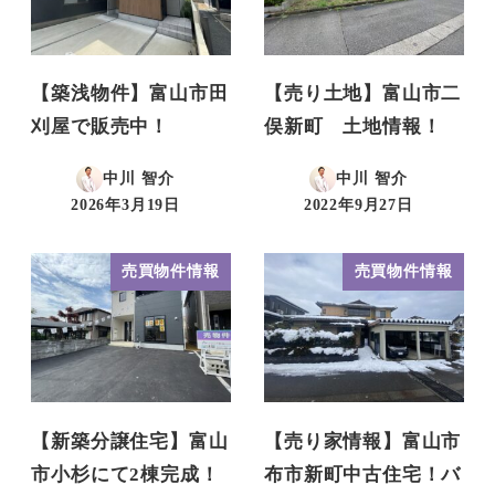
【築浅物件】富山市田
【売り土地】富山市二
刈屋で販売中！
俣新町 土地情報！
中川 智介
中川 智介
2026年3月19日
2022年9月27日
投稿日
投稿日
売買物件情報
売買物件情報
【新築分譲住宅】富山
【売り家情報】富山市
市小杉にて2棟完成！
布市新町中古住宅！バ