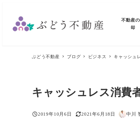
メ
イ
不動産の
ン
却
コ
ン
テ
ぶどう不動産
ブログ
ビジネス
キャッシュ
ン
ツ
へ
キャッシュレス消費
移
動
2019年10月6日
2021年6月18日
中川 
投稿日
更新日
著
者