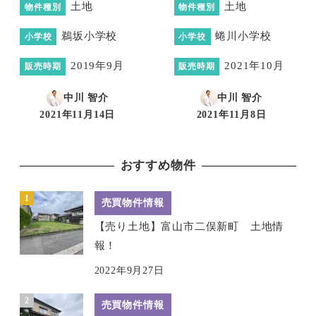
土地
土地
物件種別
物件種別
鵜坂小学校
蜷川小学校
小学校
小学校
2019年9月
2021年10月
販売時期
販売時期
中川 智介
中川 智介
2021年11月14日
2021年11月8日
投稿日
投稿日
おすすめ物件
売買物件情報
【売り土地】富山市二俣新町 土地情
報！
2022年9月27日
売買物件情報