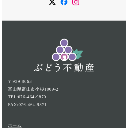
メ
メ
メ
ニ
ニ
ニ
ュ
ュ
ュ
ー
ー
ー
項
項
項
目
目
目
〒939-8063
富山県富山市小杉1009-2
TEL:076-464-9870
FAX:076-464-9871
ホーム