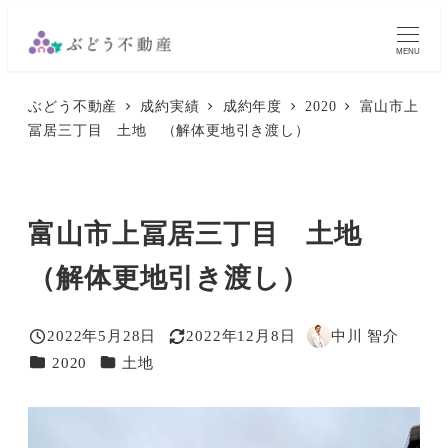
メ
イ
MENU
ン
ぶどう不動産
成約実績
成約年度
2020
富山市上
コ
冨居三丁目 土地 （解体更地引き渡し）
ン
テ
ン
富山市上冨居三丁目 土地
ツ
へ
（解体更地引き渡し）
移
動
2022年5月28日
2022年12月8日
中川 智介
投稿日
更新日
著
カテゴリー
カテゴリー
2020
土地
者