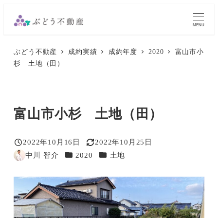
メ
イ
MENU
ン
ぶどう不動産
成約実績
成約年度
2020
富山市小
コ
杉 土地（田）
ン
テ
ン
富山市小杉 土地（田）
ツ
へ
移
2022年10月16日
2022年10月25日
投稿日
更新日
カテゴリー
カテゴリー
中川 智介
2020
土地
動
著
者