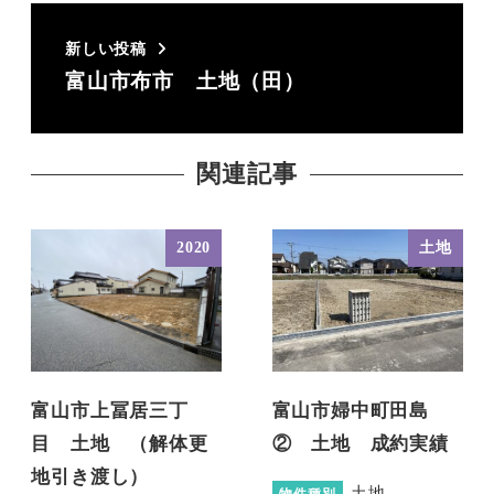
新しい投稿
富山市布市 土地（田）
関連記事
2020
土地
富山市上冨居三丁
富山市婦中町田島
目 土地 （解体更
② 土地 成約実績
地引き渡し）
土地