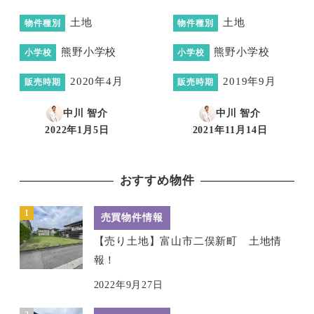
土地
土地
物件種別
物件種別
熊野小学校
熊野小学校
小学校
小学校
2020年4月
2019年9月
販売時期
販売時期
中川 智介
中川 智介
2022年1月5日
2021年11月14日
投稿日
投稿日
おすすめ物件
売買物件情報
【売り土地】富山市二俣新町 土地情
報！
2022年9月27日