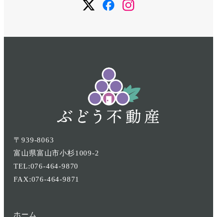
メ
メ
メ
ニ
ニ
ニ
ュ
ュ
ュ
ー
ー
ー
項
項
項
目
目
目
〒939-8063
富山県富山市小杉1009-2
TEL:076-464-9870
FAX:076-464-9871
ホーム