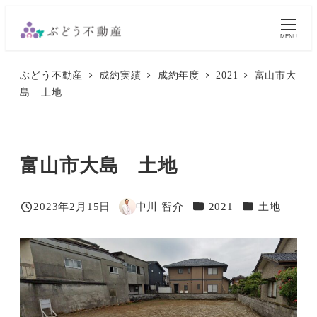
メ
イ
MENU
ン
ぶどう不動産
成約実績
成約年度
2021
富山市大
コ
島 土地
ン
テ
ン
富山市大島 土地
ツ
へ
移
カテゴリー
カテゴリー
2023年2月15日
中川 智介
2021
土地
投稿日
著
動
者