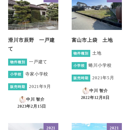
滑川市辰野 一戸建
富山市上袋 土地
て
土地
物件種別
一戸建て
物件種別
蜷川小学校
小学校
寺家小学校
小学校
2021年5月
販売時期
2021年9月
販売時期
中川 智介
2022年12月8日
中川 智介
投稿日
2023年2月15日
投稿日
2021
2021