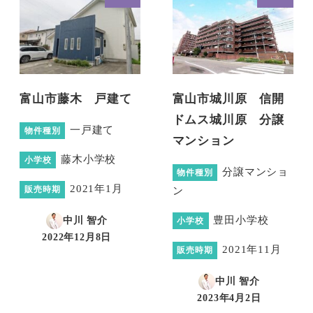
富山市藤木 戸建て
富山市城川原 信開
ドムス城川原 分譲
一戸建て
物件種別
マンション
藤木小学校
小学校
分譲マンショ
物件種別
2021年1月
ン
販売時期
豊田小学校
中川 智介
小学校
2022年12月8日
投稿日
2021年11月
販売時期
中川 智介
2023年4月2日
投稿日