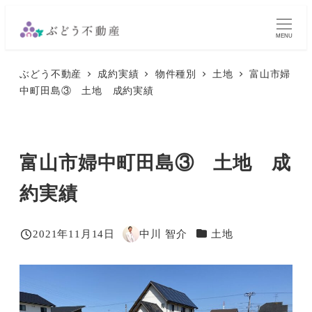
メ
イ
MENU
ン
ぶどう不動産
成約実績
物件種別
土地
富山市婦
コ
中町田島③ 土地 成約実績
ン
テ
ン
富山市婦中町田島③ 土地 成
ツ
へ
約実績
移
動
カテゴリー
2021年11月14日
中川 智介
土地
投稿日
著
者