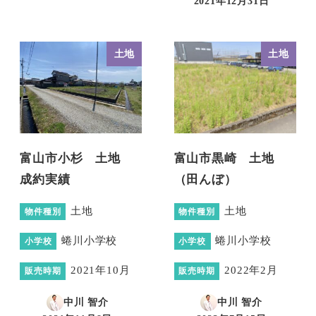
2021年12月31日
投稿日
土地
土地
富山市小杉 土地
富山市黒崎 土地
成約実績
（田んぼ）
土地
土地
物件種別
物件種別
蜷川小学校
蜷川小学校
小学校
小学校
2021年10月
2022年2月
販売時期
販売時期
中川 智介
中川 智介