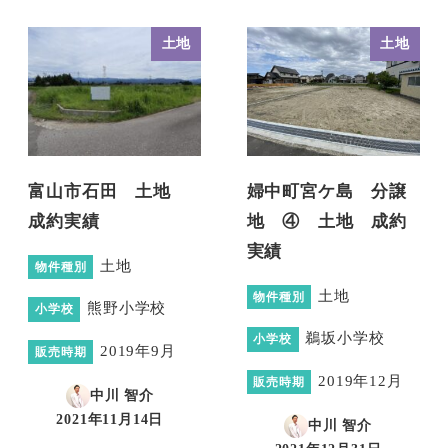
土地
土地
富山市石田 土地
婦中町宮ケ島 分譲
成約実績
地 ④ 土地 成約
実績
土地
物件種別
土地
物件種別
熊野小学校
小学校
鵜坂小学校
小学校
2019年9月
販売時期
2019年12月
販売時期
中川 智介
2021年11月14日
中川 智介
投稿日