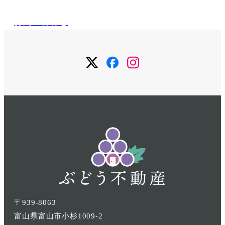
お問い合わせ
メ
メ
メ
ニ
ニ
ニ
ュ
ュ
ュ
ー
ー
ー
項
項
項
目
目
目
〒939-8063
富山県富山市小杉1009-2