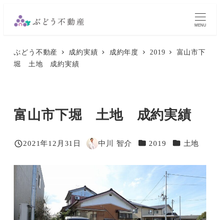
メ
イ
MENU
ン
ぶどう不動産
成約実績
成約年度
2019
富山市下
コ
堀 土地 成約実績
ン
テ
ン
富山市下堀 土地 成約実績
ツ
へ
移
カテゴリー
カテゴリー
2021年12月31日
中川 智介
2019
土地
投稿日
著
動
者