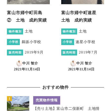
富山市婦中町田島
富山市婦中町速星
② 土地 成約実績
土地 成約実績
土地
土地
物件種別
物件種別
鵜坂小学校
速星小学校
小学校
小学校
2019年9月
2019年7月
販売時期
販売時期
中川 智介
中川 智介
2021年11月14日
2021年11月14日
投稿日
投稿日
おすすめ物件
売買物件情報
【売り土地】富山市二俣新町 土地情