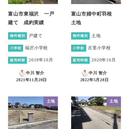
富山市東福沢 一戸
富山市婦中町羽根
建て 成約実績
土地
戸建て
土地
物件種別
物件種別
福沢小学校
古里小学校
小学校
小学校
2019年10月
2020年10月
販売時期
販売時期
中川 智介
中川 智介
2021年11月20日
2022年5月28日
投稿日
投稿日
土地
土地