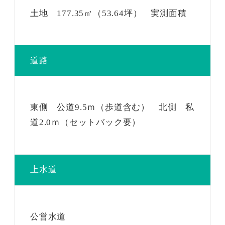
土地 177.35㎡（53.64坪） 実測面積
道路
東側 公道9.5ｍ（歩道含む） 北側 私
道2.0ｍ（セットバック要）
上水道
公営水道