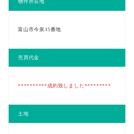
物件所在地
富山市今泉35番地
売買代金
**********成約致しました*********
土地