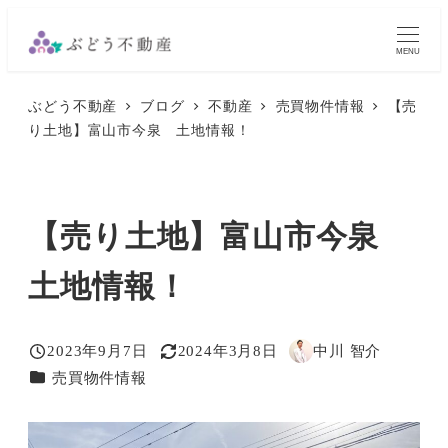
メ
イ
MENU
ン
ぶどう不動産
ブログ
不動産
売買物件情報
【売
コ
り土地】富山市今泉 土地情報！
ン
テ
ン
【売り土地】富山市今泉
ツ
へ
土地情報！
移
動
2023年9月7日
2024年3月8日
中川 智介
投稿日
更新日
著
カテゴリー
売買物件情報
者