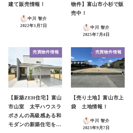
建て販売情報！
物件】富山市小杉で販
売中！
中川 智介
2022年1月7日
中川 智介
投稿日
2025年7月4日
投稿日
売買物件情報
売買物件情報
【新築ZEH住宅】富山
【売り土地】富山市上
市山室 太平ハウスラ
袋 土地情報！
ボさんの高級感ある和
中川 智介
モダンの新築住宅を…
2023年9月7日
投稿日