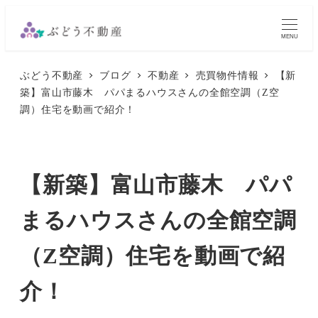
メ
イ
MENU
ン
ぶどう不動産
ブログ
不動産
売買物件情報
【新
コ
築】富山市藤木 パパまるハウスさんの全館空調（Z空
ン
調）住宅を動画で紹介！
テ
ン
ツ
【新築】富山市藤木 パパ
へ
移
まるハウスさんの全館空調
動
（Z空調）住宅を動画で紹
介！