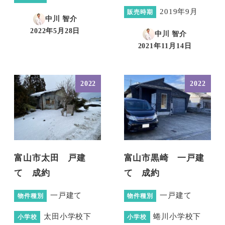
2019年9月
販売時期
中川 智介
2022年5月28日
中川 智介
投稿日
2021年11月14日
投稿日
2022
2022
富山市太田 戸建
富山市黒崎 一戸建
て 成約
て 成約
一戸建て
一戸建て
物件種別
物件種別
太田小学校下
蜷川小学校下
小学校
小学校