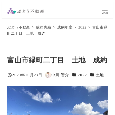
メ
イ
MENU
ン
ぶどう不動産
成約実績
成約年度
2022
富山市緑
コ
町二丁目 土地 成約
ン
テ
ン
富山市緑町二丁目 土地 成約
ツ
へ
移
カテゴリー
カテゴリー
2023年10月23日
中川 智介
2022
土地
投稿日
著
動
者